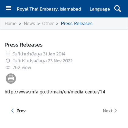
Royal Thai Embassy, Islamabad
Language
H
Home
News
Other
Press Releases
o
m
e
Press Releases
A
วันที่นำเข้าข้อมูล
31 Jan 2014
b
วันที่ปรับปรุงข้อมูล
23 Nov 2022
o
762
view
u
t
E
http://www.mfa.go.th/main/en/media-center/14
m
b
a
Prev
Next
s
s
y