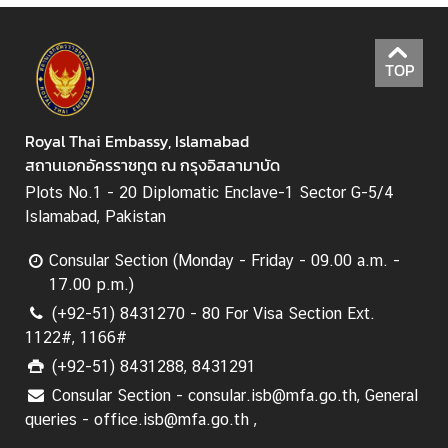
N
TOP
e
w
s
Royal Thai Embassy, Islamabad
&
สถานเอกอัครราชทูต ณ กรุงอิสลามาบัด
A
Plots No.1 - 20 Diplomatic Enclave-1 Sector G-5/4
c
Islamabad, Pakistan
t
i
Consular Section (Monday - Friday - 09.00 a.m. -
v
17.00 p.m.)
i
(+92-51) 8431270 - 80 For Visa Section Ext.
t
1122#, 1166#
i
(+92-51) 8431288, 8431291
e
s
Consular Section - consular.isb@mfa.go.th, General
queries - office.isb@mfa.go.th ,