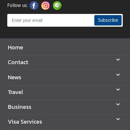
C
Follow us:
o
n
Subscribe
s
u
l
a
Home
r
&
Contact
V
i
News
s
a
Travel
S
e
Business
r
v
Visa Services
i
c