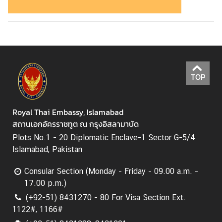
N
e
w
s
TOP
&
A
c
Royal Thai Embassy, Islamabad
t
สถานเอกอัครราชทูต ณ กรุงอิสลามาบัด
i
v
Plots No.1 - 20 Diplomatic Enclave-1 Sector G-5/4
i
Islamabad, Pakistan
t
Consular Section (Monday - Friday - 09.00 a.m. -
i
17.00 p.m.)
e
s
(+92-51) 8431270 - 80 For Visa Section Ext.
1122#, 1166#