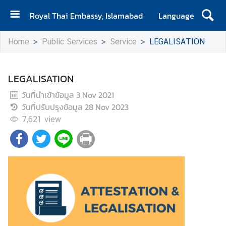
Royal Thai Embassy, Islamabad
Language
H
Home
Public Services
Service
LEGALISATION
o
m
e
LEGALISATION
A
วันที่นำเข้าข้อมูล
3 Nov 2021
b
วันที่ปรับปรุงข้อมูล
28 Nov 2023
o
7,621
view
u
t
E
m
b
a
s
s
y