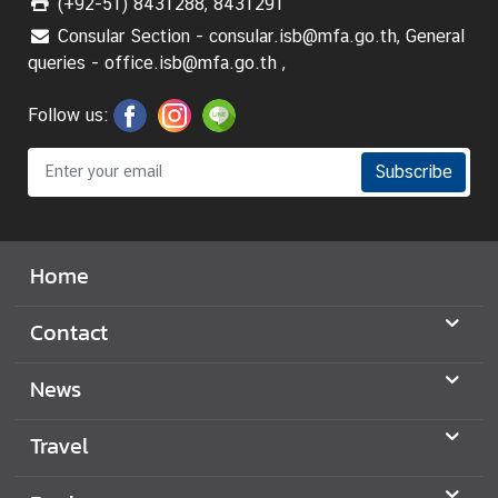
(+92-51) 8431288, 8431291
C
Consular Section - consular.isb@mfa.go.th, General
o
queries - office.isb@mfa.go.th ,
n
s
Follow us:
u
l
a
Subscribe
r
&
V
Home
i
s
Contact
a
S
News
e
r
v
Travel
i
c